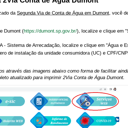
a 2Via Conta de Água Dumont
izado da
Segunda Via de Conta de Água em Dumont
, você d
 de Dumont (
https://dumont.sp.gov.br/
), localize e clique em 
IA - Sistema de Arrecadação, localize e clique em "Água e E
número de instalação da unidade consumidora (UC) e CPF/CN
s através das imagens abaixo como forma de facilitar aind
oleto atualizado para imprimir 2Via Conta de Água Dumont.