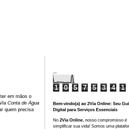
_
1
0
5
7
5
3
4
1
a ter em mãos o
Via Conta de Água
Bem-vindo(a) ao 2Via Online: Seu Gu
iar quem precisa
Digital para Serviços Essenciais
No
2Via Online
, nosso compromisso é
simplificar sua vida! Somos uma plataf