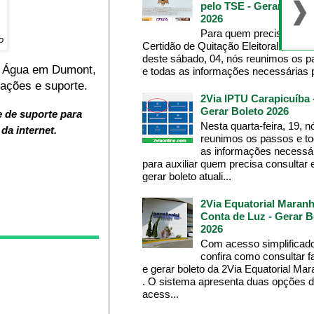
pelo TSE - Gerar Bolet
2026
Para quem precisa da
o
Certidão de Quitação Eleitoral , na m
deste sábado, 04, nós reunimos os 
de Água em Dumont,
e todas as informações necessárias p
mações e suporte.
2Via IPTU Carapicuíba 
Gerar Boleto 2026
 de suporte para
Nesta quarta-feira, 19, n
da internet.
reunimos os passos e t
as informações necessá
para auxiliar quem precisa consultar 
gerar boleto atuali...
2Via Equatorial Maranh
Conta de Luz - Gerar B
2026
Com acesso simplificado
confira como consultar f
e gerar boleto da 2Via Equatorial Ma
. O sistema apresenta duas opções 
acess...