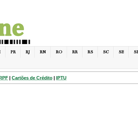
I
PR
RJ
RN
RO
RR
RS
SC
SE
S
IRPF
|
Cartões de Crédito
|
IPTU