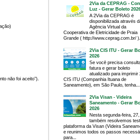
2Via da CEPRAG - Con
Luz - Gerar Boleto 202
A 2Via da CEPRAG é
disponibilizada através d
pação)
Agência Virtual da
Cooperativa de Eletricidade de Praia
Grande ( http://www.ceprag.com.br/ ). 
2Via CIS ITU - Gerar Bo
2026
Se você precisa consult
fatura e gerar boleto
atualizado para imprimir
o não foi aceito").
CIS ITU (Companhia Ituana de
Saneamento), em São Paulo, tenha...
2Via Visan - Videira
Saneamento - Gerar Bo
2026
Nesta segunda-feira, 27,
também resolvemos test
plataforma da Visan (Videira Saneam
e reunimos todos os passos necessá
para...