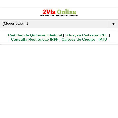
▼
Certidão de Quitação Eleitoral
|
Situação Cadastral CPF
|
Consulta Restituição IRPF
|
Cartões de Crédito
|
IPTU