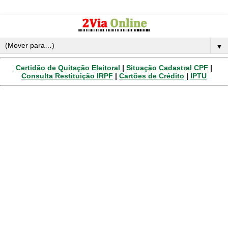
▼
Certidão de Quitação Eleitoral
|
Situação Cadastral CPF
|
Consulta Restituição IRPF
|
Cartões de Crédito
|
IPTU