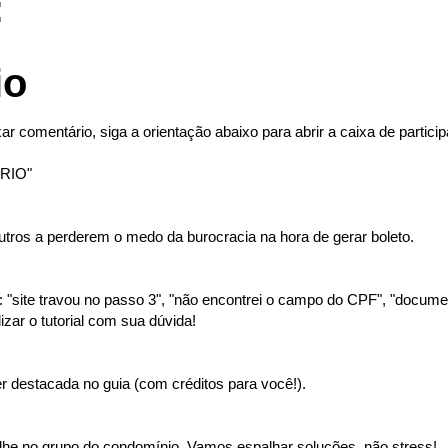
:
io
ar comentário, siga a orientação abaixo para abrir a caixa de partici
RIO"
tros a perderem o medo da burocracia na hora de gerar boleto.
"site travou no passo 3", "não encontrei o campo do CPF", "document
izar o tutorial com sua dúvida!
 destacada no guia (com créditos para você!).
lhe no grupo do condomínio. Vamos espalhar soluções, não stress!