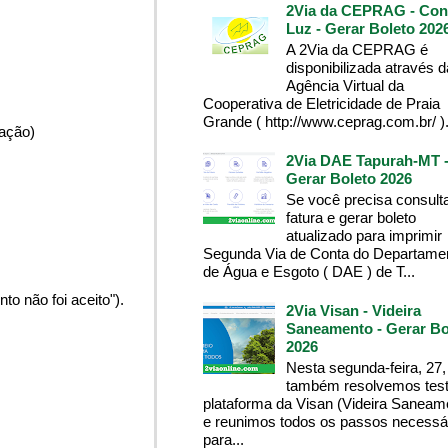
2Via da CEPRAG - Con
Luz - Gerar Boleto 202
A 2Via da CEPRAG é
disponibilizada através d
Agência Virtual da
Cooperativa de Eletricidade de Praia
Grande ( http://www.ceprag.com.br/ ). 
pação)
2Via DAE Tapurah-MT 
Gerar Boleto 2026
Se você precisa consult
fatura e gerar boleto
atualizado para imprimir
Segunda Via de Conta do Departame
de Água e Esgoto ( DAE ) de T...
o não foi aceito").
2Via Visan - Videira
Saneamento - Gerar Bo
2026
Nesta segunda-feira, 27,
também resolvemos test
plataforma da Visan (Videira Saneam
e reunimos todos os passos necessá
para...