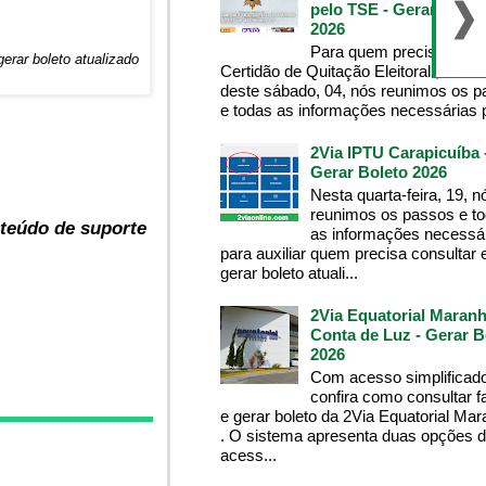
pelo TSE - Gerar Bolet
2026
Para quem precisa da
erar boleto atualizado
Certidão de Quitação Eleitoral , na m
deste sábado, 04, nós reunimos os 
e todas as informações necessárias p
2Via IPTU Carapicuíba 
Gerar Boleto 2026
Nesta quarta-feira, 19, n
reunimos os passos e t
nteúdo de suporte
as informações necessá
para auxiliar quem precisa consultar 
gerar boleto atuali...
2Via Equatorial Maranh
Conta de Luz - Gerar B
2026
Com acesso simplificado
confira como consultar f
e gerar boleto da 2Via Equatorial Ma
. O sistema apresenta duas opções 
acess...