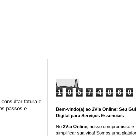
_
1
0
5
7
4
8
6
0
 consultar fatura e
 os passos e
Bem-vindo(a) ao 2Via Online: Seu Gu
Digital para Serviços Essenciais
No
2Via Online
, nosso compromisso é
simplificar sua vida! Somos uma plataf