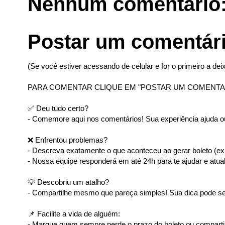
Nenhum comentário
Postar um comentár
(Se você estiver acessando de celular e for o primeiro a deix
PARA COMENTAR CLIQUE EM "POSTAR UM COMENTA
✅ Deu tudo certo?
- Comemore aqui nos comentários! Sua experiência ajuda ou
❌ Enfrentou problemas?
- Descreva exatamente o que aconteceu ao gerar boleto (ex: 
- Nossa equipe responderá em até 24h para te ajudar e atual
💡 Descobriu um atalho?
- Compartilhe mesmo que pareça simples! Sua dica pode ser
📌 Facilite a vida de alguém:
- Marque quem sempre perde o prazo do boleto ou comparti