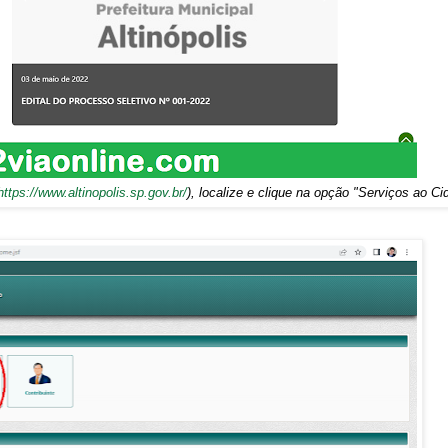
https://www.altinopolis.sp.gov.br/
), localize e clique na opção "Serviços ao C