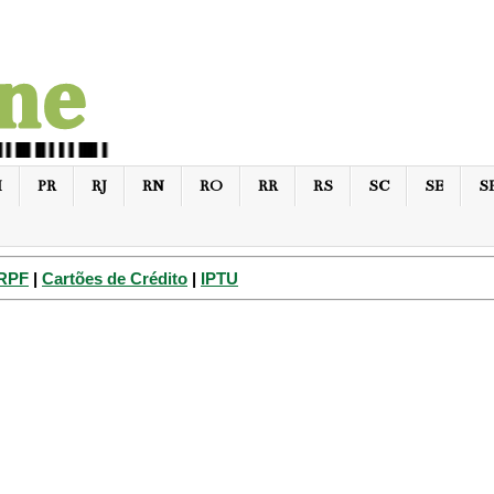
I
PR
RJ
RN
RO
RR
RS
SC
SE
S
IRPF
|
Cartões de Crédito
|
IPTU