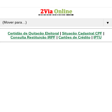
▼
Certidão de Quitação Eleitoral
|
Situação Cadastral CPF
|
Consulta Restituição IRPF
|
Cartões de Crédito
|
IPTU