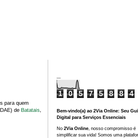
_
1
0
5
7
5
8
8
4
os para quem
 (DAE) de
Batatais
,
Bem-vindo(a) ao 2Via Online: Seu Gu
Digital para Serviços Essenciais
No
2Via Online
, nosso compromisso é
simplificar sua vida! Somos uma plataf