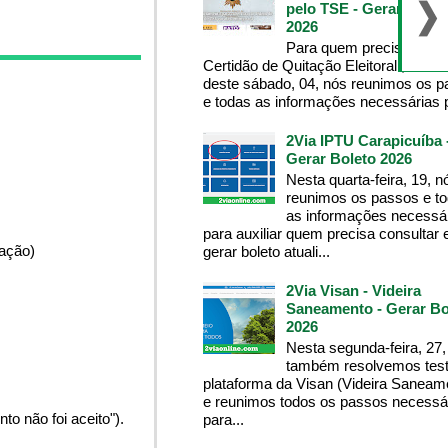
pelo TSE - Gerar Bolet
2026
Para quem precisa da
Certidão de Quitação Eleitoral , na m
deste sábado, 04, nós reunimos os 
e todas as informações necessárias p
2Via IPTU Carapicuíba 
Gerar Boleto 2026
Nesta quarta-feira, 19, n
reunimos os passos e t
as informações necessá
para auxiliar quem precisa consultar 
pação)
gerar boleto atuali...
2Via Visan - Videira
Saneamento - Gerar Bo
2026
Nesta segunda-feira, 27,
também resolvemos test
plataforma da Visan (Videira Saneam
e reunimos todos os passos necessá
o não foi aceito").
para...