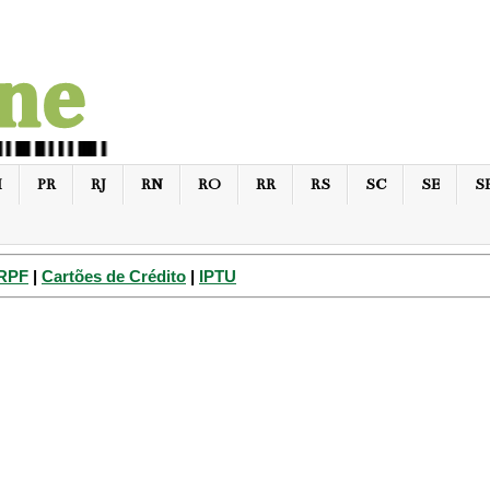
I
PR
RJ
RN
RO
RR
RS
SC
SE
S
IRPF
|
Cartões de Crédito
|
IPTU