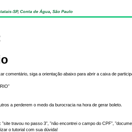
tatais-SP
,
Conta de Água
,
São Paulo
:
io
ar comentário, siga a orientação abaixo para abrir a caixa de partici
RIO"
tros a perderem o medo da burocracia na hora de gerar boleto.
"site travou no passo 3", "não encontrei o campo do CPF", "document
izar o tutorial com sua dúvida!