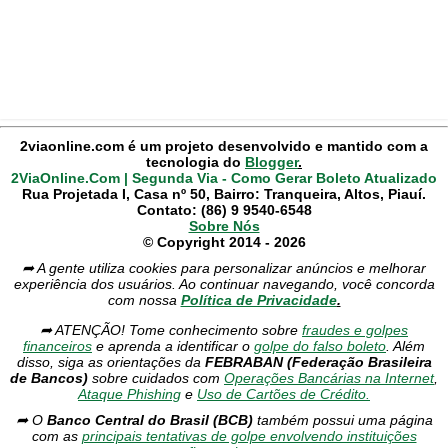
2viaonline.com é um projeto desenvolvido e mantido com a
tecnologia do
Blogger
.
2ViaOnline.Com | Segunda Via - Como Gerar Boleto Atualizado
Rua Projetada I, Casa nº 50, Bairro: Tranqueira, Altos, Piauí.
Contato: (86) 9 9540-6548
Sobre Nós
© Copyright 2014 - 2026
➦ A gente utiliza cookies para personalizar anúncios e melhorar
experiência dos usuários. Ao continuar navegando, você concorda
com nossa
Política de Privacidade
.
➦ ATENÇÃO! Tome conhecimento sobre
fraudes e golpes
financeiros
e aprenda a identificar o
golpe do falso boleto
. Além
disso, siga as orientações da
FEBRABAN (Federação Brasileira
de Bancos)
sobre cuidados com
Operações Bancárias na Internet
,
Ataque Phishing
e
Uso de Cartões de Crédito.
➦ O
Banco Central do Brasil (BCB)
também possui uma página
com as
principais tentativas de golpe envolvendo instituições