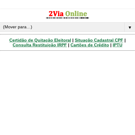
▼
Certidão de Quitação Eleitoral
|
Situação Cadastral CPF
|
Consulta Restituição IRPF
|
Cartões de Crédito
|
IPTU