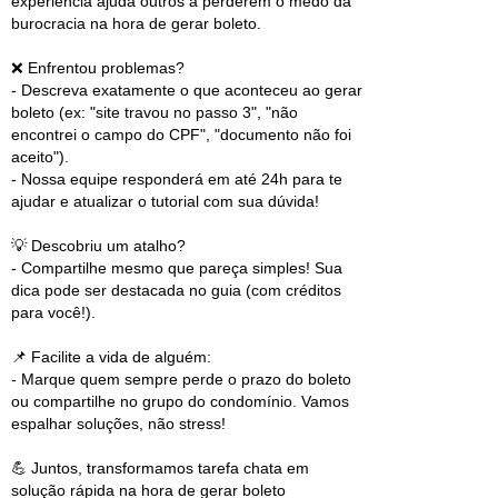
experiência ajuda outros a perderem o medo da
burocracia na hora de gerar boleto.
❌ Enfrentou problemas?
- Descreva exatamente o que aconteceu ao gerar
boleto (ex: "site travou no passo 3", "não
encontrei o campo do CPF", "documento não foi
aceito").
- Nossa equipe responderá em até 24h para te
ajudar e atualizar o tutorial com sua dúvida!
💡 Descobriu um atalho?
- Compartilhe mesmo que pareça simples! Sua
dica pode ser destacada no guia (com créditos
para você!).
📌 Facilite a vida de alguém:
- Marque quem sempre perde o prazo do boleto
ou compartilhe no grupo do condomínio. Vamos
espalhar soluções, não stress!
💪 Juntos, transformamos tarefa chata em
solução rápida na hora de gerar boleto