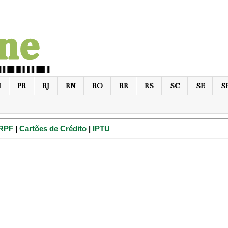
I
PR
RJ
RN
RO
RR
RS
SC
SE
S
IRPF
|
Cartões de Crédito
|
IPTU