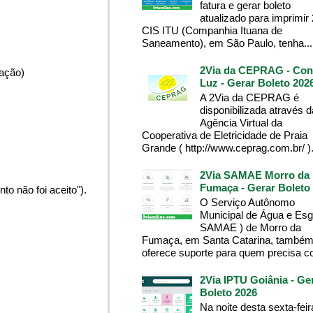
fatura e gerar boleto
atualizado para imprimir
CIS ITU (Companhia Ituana de
Saneamento), em São Paulo, tenha...
2Via da CEPRAG - Con
pação)
Luz - Gerar Boleto 202
A 2Via da CEPRAG é
disponibilizada através d
Agência Virtual da
Cooperativa de Eletricidade de Praia
Grande ( http://www.ceprag.com.br/ ). 
2Via SAMAE Morro da
Fumaça - Gerar Boleto
o não foi aceito").
O Serviço Autônomo
Municipal de Água e Esg
SAMAE ) de Morro da
Fumaça, em Santa Catarina, també
oferece suporte para quem precisa co
2Via IPTU Goiânia - Ge
Boleto 2026
Na noite desta sexta-feir