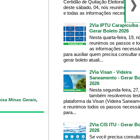
Certidão de Quitação Eleitoral , na m
deste sábado, 04, nós reunimos os 
e todas as informações necessárias p
2Via IPTU Carapicuíba 
Gerar Boleto 2026
Nesta quarta-feira, 19, n
reunimos os passos e t
as informações necessá
para auxiliar quem precisa consultar 
gerar boleto atuali...
2Via Visan - Videira
Saneamento - Gerar Bo
2026
Nesta segunda-feira, 27,
também resolvemos test
isa Minas Gerais
,
plataforma da Visan (Videira Saneam
e reunimos todos os passos necessá
para...
2Via CIS ITU - Gerar Bo
2026
Se você precisa consult