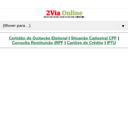
▼
Certidão de Quitação Eleitoral
|
Situação Cadastral CPF
|
Consulta Restituição IRPF
|
Cartões de Crédito
|
IPTU