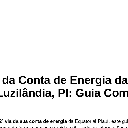
 da Conta de Energia da
Luzilândia, PI: Guia Com
2ª via da sua conta de energia
da Equatorial Piauí, este gu
nto de forma simples e rápida, utilizando as informações of