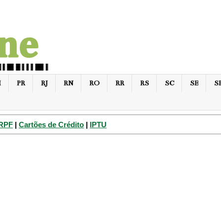
I
PR
RJ
RN
RO
RR
RS
SC
SE
S
IRPF
|
Cartões de Crédito
|
IPTU