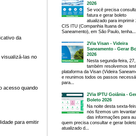
2026
Se você precisa consult
fatura e gerar boleto
atualizado para imprimir
CIS ITU (Companhia Ituana de
Saneamento), em São Paulo, tenha...
icativo da
2Via Visan - Videira
Saneamento - Gerar Bo
2026
 visualizá-las no
Nesta segunda-feira, 27,
também resolvemos test
plataforma da Visan (Videira Saneam
e reunimos todos os passos necessá
para...
r o acesso quando
2Via IPTU Goiânia - Ge
Boleto 2026
Na noite desta sexta-feir
nós fizemos um levanta
das informações para aux
lidade para emitir
quem precisa consultar e gerar bolet
atualizado d...