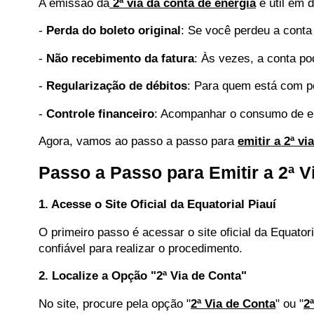
A emissão da
2ª via da conta de energia
é útil em 
-
Perda do boleto original
: Se você perdeu a conta 
-
Não recebimento da fatura
: Às vezes, a conta p
-
Regularização de débitos
: Para quem está com pe
-
Controle financeiro
: Acompanhar o consumo de en
Agora, vamos ao passo a passo para
emitir a 2ª vi
Passo a Passo para Emitir a 2ª V
1. Acesse o Site Oficial da Equatorial Piauí
O primeiro passo é acessar o site oficial da Equatori
confiável para realizar o procedimento.
2. Localize a Opção "2ª Via de Conta"
No site, procure pela opção "
2ª Via de Conta
" ou "
2