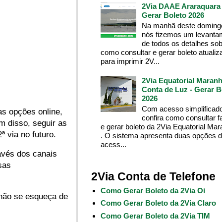
2Via DAAE Araraquara 
Gerar Boleto 2026
Na manhã deste domingo
nós fizemos um levanta
de todos os detalhes so
como consultar e gerar boleto atualiz
para imprimir 2V...
2Via Equatorial Maranh
Conta de Luz - Gerar B
2026
Com acesso simplificado
as opções online,
confira como consultar f
m disso, seguir as
e gerar boleto da 2Via Equatorial Ma
ª via no futuro.
. O sistema apresenta duas opções 
acess...
ravés dos canais
sas
2Via Conta de Telefone
Como Gerar Boleto da 2Via Oi
não se esqueça de
Como Gerar Boleto da 2Via Claro
Como Gerar Boleto da 2Via TIM