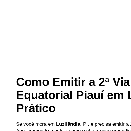
Como Emitir a 2ª Via
Equatorial Piauí em 
Prático
Se você mora em
Luzilândia
, PI, e precisa emitir a
Aqui, vamos te mostrar como realizar esse procedime