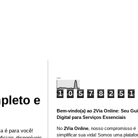
_
1
0
5
7
8
2
5
1
pleto e
Bem-vindo(a) ao 2Via Online: Seu Gu
Digital para Serviços Essenciais
No
2Via Online
, nosso compromisso é
ia é para você!
simplificar sua vida! Somos uma plataf
iciais disponíveis