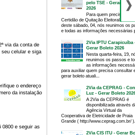
pelo TSE - Gerar Bolet
2026
Para quem precisa da
Certidão de Quitação Eleitoral , na m
deste sábado, 04, nós reunimos os 
e todas as informações necessárias p
2Via IPTU Carapicuíba 
2ª via da conta de
Gerar Boleto 2026
 seu celular e siga
Nesta quarta-feira, 19, n
reunimos os passos e t
as informações necessá
para auxiliar quem precisa consultar 
gerar boleto atuali...
erifique o endereço
2Via da CEPRAG - Con
mero da instalação
Luz - Gerar Boleto 202
A 2Via da CEPRAG é
disponibilizada através d
Agência Virtual da
Cooperativa de Eletricidade de Praia
Grande ( http://www.ceprag.com.br/ ). 
6 0800 e seguir as
2Via CIS ITU - Gerar Bo