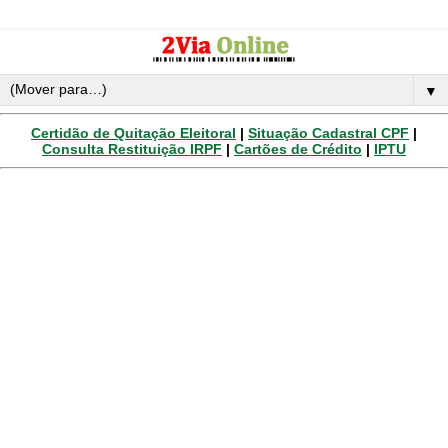
▼
Certidão de Quitação Eleitoral
|
Situação Cadastral CPF
|
Consulta Restituição IRPF
|
Cartões de Crédito
|
IPTU