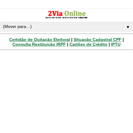
▼
Certidão de Quitação Eleitoral
|
Situação Cadastral CPF
|
Consulta Restituição IRPF
|
Cartões de Crédito
|
IPTU