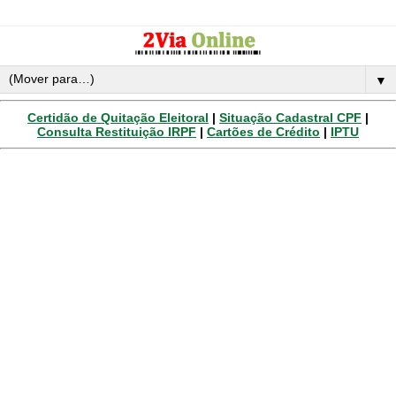
▼
Certidão de Quitação Eleitoral
|
Situação Cadastral CPF
|
Consulta Restituição IRPF
|
Cartões de Crédito
|
IPTU