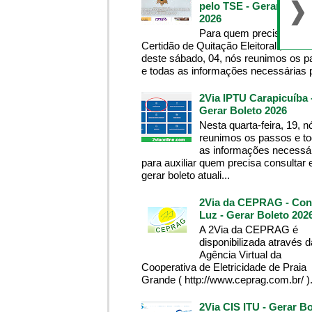
pelo TSE - Gerar Bolet
2026
Para quem precisa da
Certidão de Quitação Eleitoral , na m
deste sábado, 04, nós reunimos os 
e todas as informações necessárias p
2Via IPTU Carapicuíba 
Gerar Boleto 2026
Nesta quarta-feira, 19, n
reunimos os passos e t
as informações necessá
para auxiliar quem precisa consultar 
gerar boleto atuali...
2Via da CEPRAG - Con
Luz - Gerar Boleto 202
A 2Via da CEPRAG é
disponibilizada através d
Agência Virtual da
Cooperativa de Eletricidade de Praia
Grande ( http://www.ceprag.com.br/ ). 
2Via CIS ITU - Gerar Bo