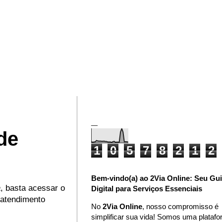
_
de
1
0
5
7
8
2
1
2
Bem-vindo(a) ao 2Via Online: Seu Gu
a
, basta acessar o
Digital para Serviços Essenciais
O atendimento
No
2Via Online
, nosso compromisso é
simplificar sua vida! Somos uma plataf