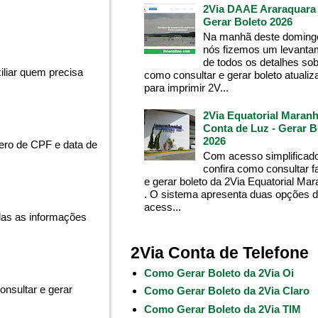
2Via DAAE Araraquara 
Gerar Boleto 2026
Na manhã deste domingo
nós fizemos um levanta
de todos os detalhes so
liar quem precisa
como consultar e gerar boleto atualiz
para imprimir 2V...
2Via Equatorial Maranh
Conta de Luz - Gerar B
2026
ero de CPF e data de
Com acesso simplificado
confira como consultar f
e gerar boleto da 2Via Equatorial Ma
. O sistema apresenta duas opções 
acess...
das as informações
2Via Conta de Telefone
Como Gerar Boleto da 2Via Oi
onsultar e gerar
Como Gerar Boleto da 2Via Claro
Como Gerar Boleto da 2Via TIM