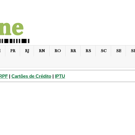
I
PR
RJ
RN
RO
RR
RS
SC
SE
S
IRPF
|
Cartões de Crédito
|
IPTU