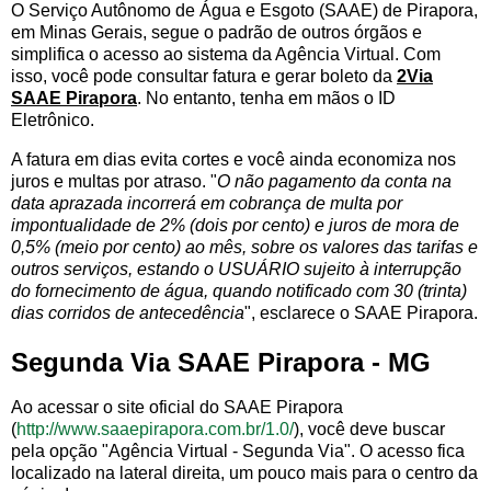
O Serviço Autônomo de Água e Esgoto (SAAE) de Pirapora,
em Minas Gerais, segue o padrão de outros órgãos e
simplifica o acesso ao sistema da Agência Virtual. Com
isso, você pode consultar fatura e gerar boleto da
2Via
SAAE Pirapora
. No entanto, tenha em mãos o ID
Eletrônico.
A fatura em dias evita cortes e você ainda economiza nos
juros e multas por atraso. "
O não pagamento da conta na
data aprazada incorrerá em cobrança de multa por
impontualidade de 2% (dois por cento) e juros de mora de
0,5% (meio por cento) ao mês, sobre os valores das tarifas e
outros serviços, estando o USUÁRIO sujeito à interrupção
do fornecimento de água, quando notificado com 30 (trinta)
dias corridos de antecedência
", esclarece o SAAE Pirapora.
Segunda Via SAAE Pirapora - MG
Ao acessar o site oficial do SAAE Pirapora
(
http://www.saaepirapora.com.br/1.0/
), você deve buscar
pela opção "Agência Virtual - Segunda Via". O acesso fica
localizado na lateral direita, um pouco mais para o centro da