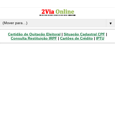
▼
Certidão de Quitação Eleitoral
|
Situação Cadastral CPF
|
Consulta Restituição IRPF
|
Cartões de Crédito
|
IPTU