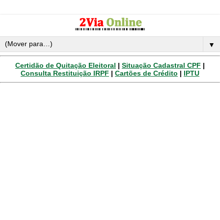
▼
Certidão de Quitação Eleitoral
|
Situação Cadastral CPF
|
Consulta Restituição IRPF
|
Cartões de Crédito
|
IPTU