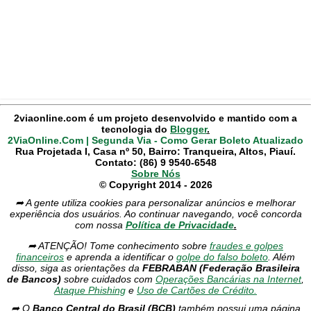
2viaonline.com é um projeto desenvolvido e mantido com a
tecnologia do
Blogger
.
2ViaOnline.Com | Segunda Via - Como Gerar Boleto Atualizado
Rua Projetada I, Casa nº 50, Bairro: Tranqueira, Altos, Piauí.
Contato: (86) 9 9540-6548
Sobre Nós
© Copyright 2014 - 2026
➦ A gente utiliza cookies para personalizar anúncios e melhorar
experiência dos usuários. Ao continuar navegando, você concorda
com nossa
Política de Privacidade
.
➦ ATENÇÃO! Tome conhecimento sobre
fraudes e golpes
financeiros
e aprenda a identificar o
golpe do falso boleto
. Além
disso, siga as orientações da
FEBRABAN (Federação Brasileira
de Bancos)
sobre cuidados com
Operações Bancárias na Internet
,
Ataque Phishing
e
Uso de Cartões de Crédito.
➦ O
Banco Central do Brasil (BCB)
também possui uma página