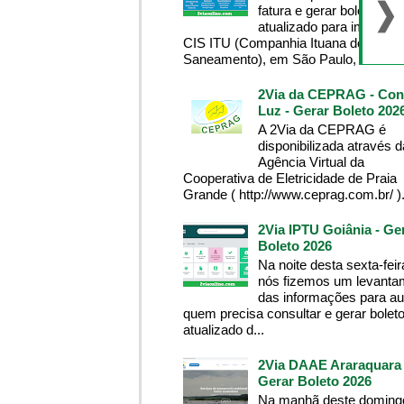
fatura e gerar boleto
atualizado para imprimir
CIS ITU (Companhia Ituana de
Saneamento), em São Paulo, tenha...
2Via da CEPRAG - Con
Luz - Gerar Boleto 202
A 2Via da CEPRAG é
disponibilizada através d
Agência Virtual da
Cooperativa de Eletricidade de Praia
Grande ( http://www.ceprag.com.br/ ). 
2Via IPTU Goiânia - Ge
Boleto 2026
Na noite desta sexta-feir
nós fizemos um levanta
das informações para aux
quem precisa consultar e gerar bolet
atualizado d...
2Via DAAE Araraquara 
Gerar Boleto 2026
Na manhã deste domingo