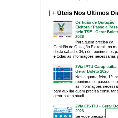
[ + Úteis Nos Últimos Di
Certidão de Quitação
Eleitoral: Passo a Pass
pelo TSE - Gerar Bolet
2026
Para quem precisa da
Certidão de Quitação Eleitoral , na m
deste sábado, 04, nós reunimos os 
e todas as informações necessárias p
2Via IPTU Carapicuíba 
Gerar Boleto 2026
Nesta quarta-feira, 19, n
reunimos os passos e t
as informações necessá
para auxiliar quem precisa consultar 
gerar boleto atuali...
2Via CIS ITU - Gerar Bo
2026
Se você precisa consult