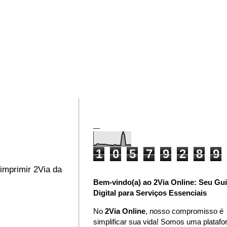
_
1
0
5
7
9
2
8
9
mprimir 2Via da
Bem-vindo(a) ao 2Via Online: Seu Gu
Digital para Serviços Essenciais
No
2Via Online
, nosso compromisso é
simplificar sua vida! Somos uma plataf