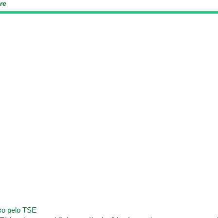
re
sso pelo TSE