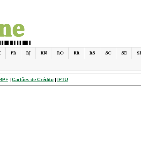
I
PR
RJ
RN
RO
RR
RS
SC
SE
S
IRPF
|
Cartões de Crédito
|
IPTU