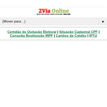
▼
Certidão de Quitação Eleitoral
|
Situação Cadastral CPF
|
Consulta Restituição IRPF
|
Cartões de Crédito
|
IPTU