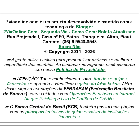
2viaonline.com é um projeto desenvolvido e mantido com a
tecnologia do
Blogger
.
2ViaOnline.Com | Segunda Via - Como Gerar Boleto Atualizado
Rua Projetada I, Casa nº 50, Bairro: Tranqueira, Altos, Piauí.
Contato: (86) 9 9540-6548
Sobre Nós
© Copyright 2014 - 2026
➦ A gente utiliza cookies para personalizar anúncios e melhorar
experiência dos usuários. Ao continuar navegando, você concorda
com nossa
Política de Privacidade
.
➦ ATENÇÃO! Tome conhecimento sobre
fraudes e golpes
financeiros
e aprenda a identificar o
golpe do falso boleto
. Além
disso, siga as orientações da
FEBRABAN (Federação Brasileira
de Bancos)
sobre cuidados com
Operações Bancárias na Internet
,
Ataque Phishing
e
Uso de Cartões de Crédito.
➦ O
Banco Central do Brasil (BCB)
também possui uma página
com as
principais tentativas de golpe envolvendo instituições
financeiras.