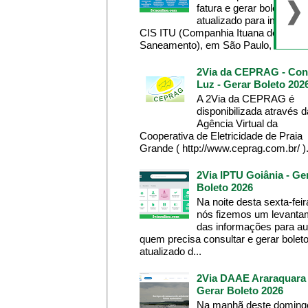
fatura e gerar boleto
atualizado para imprimir
CIS ITU (Companhia Ituana de
Saneamento), em São Paulo, tenha...
2Via da CEPRAG - Con
Luz - Gerar Boleto 202
A 2Via da CEPRAG é
disponibilizada através d
Agência Virtual da
Cooperativa de Eletricidade de Praia
Grande ( http://www.ceprag.com.br/ ). 
2Via IPTU Goiânia - Ge
Boleto 2026
Na noite desta sexta-feir
nós fizemos um levanta
das informações para aux
quem precisa consultar e gerar bolet
atualizado d...
2Via DAAE Araraquara 
Gerar Boleto 2026
Na manhã deste domingo