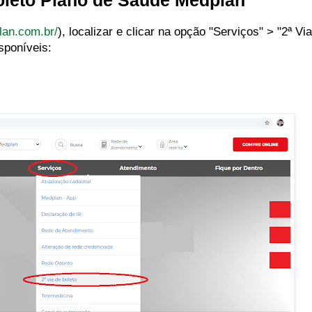
oleto Plano de Saúde Medplan
lan.com.br/
), localizar e clicar na opção "Serviços" > "2ª Via
sponíveis: