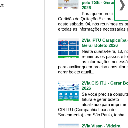
pelo TSE - Gerar Bolet
n:
2026
Para quem precisa da
Certidão de Quitação Eleitoral , na m
deste sábado, 04, nós reunimos os 
e todas as informações necessárias p
2Via IPTU Carapicuíba 
Gerar Boleto 2026
Nesta quarta-feira, 19, n
reunimos os passos e t
as informações necessá
para auxiliar quem precisa consultar 
gerar boleto atuali...
2Via CIS ITU - Gerar Bo
2026
Se você precisa consult
fatura e gerar boleto
atualizado para imprimir
CIS ITU (Companhia Ituana de
Saneamento), em São Paulo, tenha...
2Via Visan - Videira