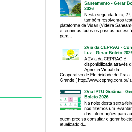
Saneamento - Gerar Bo
2026
Nesta segunda-feira, 27,
também resolvemos test
plataforma da Visan (Videira Saneam
e reunimos todos os passos necessá
para...
2Via da CEPRAG - Con
Luz - Gerar Boleto 202
A 2Via da CEPRAG é
disponibilizada através d
Agência Virtual da
Cooperativa de Eletricidade de Praia
Grande ( http://www.ceprag.com.br/ ). 
2Via IPTU Goiânia - Ge
Boleto 2026
Na noite desta sexta-feir
nós fizemos um levanta
das informações para aux
quem precisa consultar e gerar bolet
atualizado d...