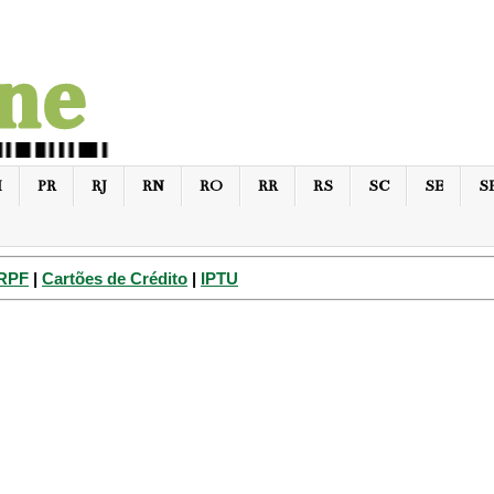
I
PR
RJ
RN
RO
RR
RS
SC
SE
S
IRPF
|
Cartões de Crédito
|
IPTU