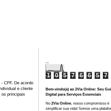
_
1
0
5
7
6
6
5
7
 - CPF. De acordo
dividual e cliente
Bem-vindo(a) ao 2Via Online: Seu Gu
 os principais
Digital para Serviços Essenciais
No
2Via Online
, nosso compromisso é
simplificar sua vida! Somos uma plataf