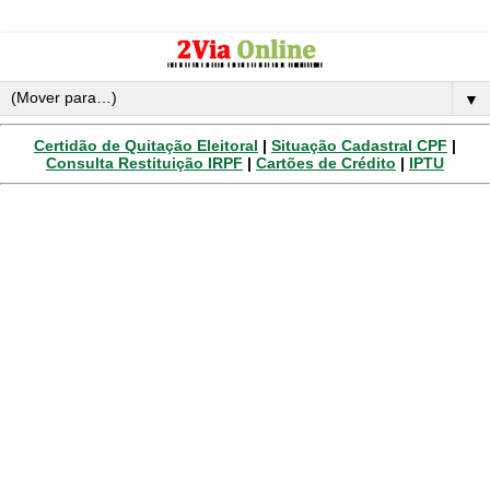
▼
Certidão de Quitação Eleitoral
|
Situação Cadastral CPF
|
Consulta Restituição IRPF
|
Cartões de Crédito
|
IPTU