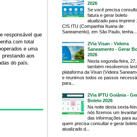
2026
Se você precisa consult
fatura e gerar boleto
atualizado para imprimir
CIS ITU (Companhia Ituana de
Saneamento), em São Paulo, tenha...
te responsável que
penha com total
2Via Visan - Videira
cooperados e uma
Saneamento - Gerar Bo
2026
s, prestando aos
Nesta segunda-feira, 27,
adas do país.
também resolvemos test
plataforma da Visan (Videira Saneam
e reunimos todos os passos necessá
para...
2Via IPTU Goiânia - Ge
Boleto 2026
Na noite desta sexta-feir
nós fizemos um levanta
das informações para aux
quem precisa consultar e gerar bolet
atualizado d...