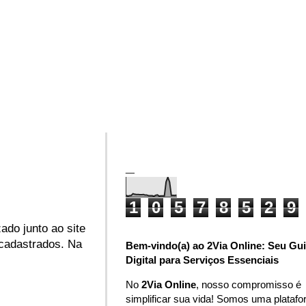
_
1
0
5
7
8
5
2
9
ado junto ao site
 cadastrados. Na
Bem-vindo(a) ao 2Via Online: Seu Gu
Digital para Serviços Essenciais
No
2Via Online
, nosso compromisso é
simplificar sua vida! Somos uma plataf