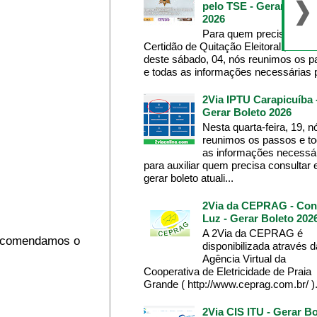
pelo TSE - Gerar Bolet
2026
Para quem precisa da
Certidão de Quitação Eleitoral , na m
deste sábado, 04, nós reunimos os 
e todas as informações necessárias p
2Via IPTU Carapicuíba 
Gerar Boleto 2026
Nesta quarta-feira, 19, n
reunimos os passos e t
as informações necessá
para auxiliar quem precisa consultar 
gerar boleto atuali...
2Via da CEPRAG - Con
Luz - Gerar Boleto 202
A 2Via da CEPRAG é
 recomendamos o
disponibilizada através d
Agência Virtual da
Cooperativa de Eletricidade de Praia
Grande ( http://www.ceprag.com.br/ ). 
2Via CIS ITU - Gerar Bo