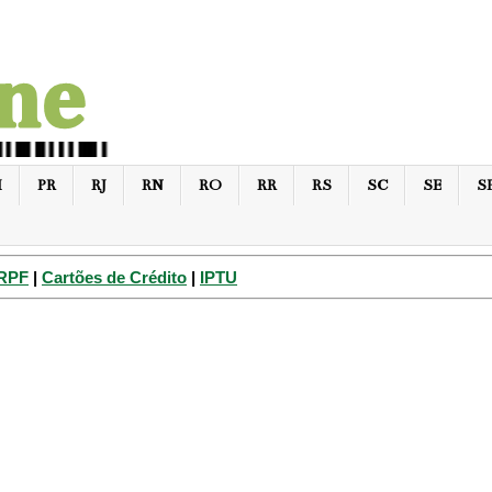
I
PR
RJ
RN
RO
RR
RS
SC
SE
S
IRPF
|
Cartões de Crédito
|
IPTU