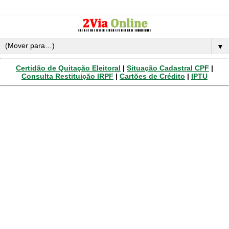
▼
Certidão de Quitação Eleitoral
|
Situação Cadastral CPF
|
Consulta Restituição IRPF
|
Cartões de Crédito
|
IPTU