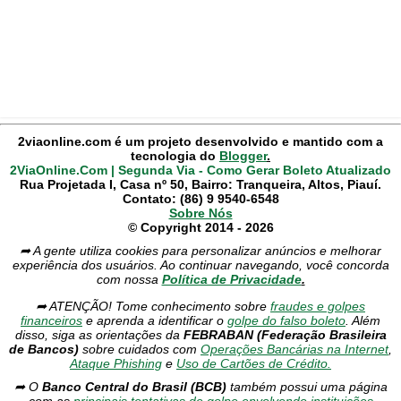
2viaonline.com é um projeto desenvolvido e mantido com a
tecnologia do
Blogger
.
2ViaOnline.Com | Segunda Via - Como Gerar Boleto Atualizado
Rua Projetada I, Casa nº 50, Bairro: Tranqueira, Altos, Piauí.
Contato: (86) 9 9540-6548
Sobre Nós
© Copyright 2014 - 2026
➦ A gente utiliza cookies para personalizar anúncios e melhorar
experiência dos usuários. Ao continuar navegando, você concorda
com nossa
Política de Privacidade
.
➦ ATENÇÃO! Tome conhecimento sobre
fraudes e golpes
financeiros
e aprenda a identificar o
golpe do falso boleto
. Além
disso, siga as orientações da
FEBRABAN (Federação Brasileira
de Bancos)
sobre cuidados com
Operações Bancárias na Internet
,
Ataque Phishing
e
Uso de Cartões de Crédito.
➦ O
Banco Central do Brasil (BCB)
também possui uma página