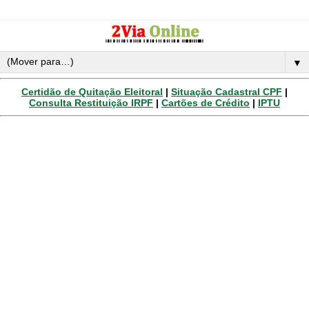
▼
Certidão de Quitação Eleitoral
|
Situação Cadastral CPF
|
Consulta Restituição IRPF
|
Cartões de Crédito
|
IPTU