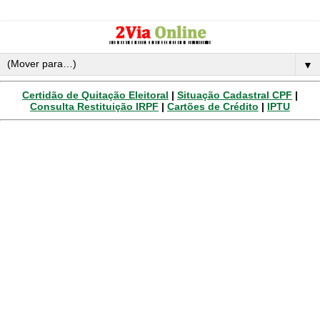
▼
Certidão de Quitação Eleitoral
|
Situação Cadastral CPF
|
Consulta Restituição IRPF
|
Cartões de Crédito
|
IPTU