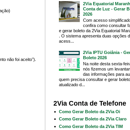
2Via Equatorial Maranh
Conta de Luz - Gerar B
pação)
2026
Com acesso simplificado
confira como consultar f
e gerar boleto da 2Via Equatorial Ma
. O sistema apresenta duas opções 
acess...
2Via IPTU Goiânia - Ge
Boleto 2026
o não foi aceito").
Na noite desta sexta-feir
nós fizemos um levanta
das informações para aux
quem precisa consultar e gerar bolet
atualizado d...
2Via Conta de Telefone
Como Gerar Boleto da 2Via Oi
Como Gerar Boleto da 2Via Claro
Como Gerar Boleto da 2Via TIM