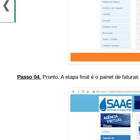
Passo 04.
Pronto. A etapa final é o painel de fatur