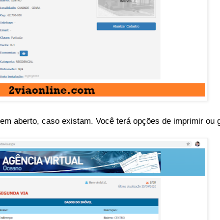
as em aberto, caso existam. Você terá opções de imprimir ou