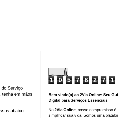
_
1
0
5
7
6
2
7
1
l do Serviço
o, tenha em mãos
Bem-vindo(a) ao 2Via Online: Seu Gu
Digital para Serviços Essenciais
No
2Via Online
, nosso compromisso é
assos abaixo.
simplificar sua vida! Somos uma plataf