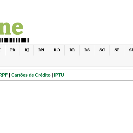
I
PR
RJ
RN
RO
RR
RS
SC
SE
S
IRPF
|
Cartões de Crédito
|
IPTU