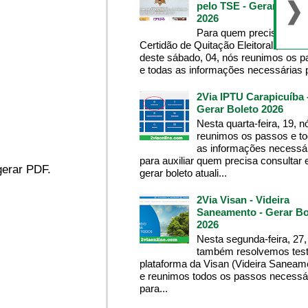
pelo TSE - Gerar Bolet
2026
Para quem precisa da
Certidão de Quitação Eleitoral , na m
deste sábado, 04, nós reunimos os 
e todas as informações necessárias p
2Via IPTU Carapicuíba 
Gerar Boleto 2026
Nesta quarta-feira, 19, n
reunimos os passos e t
as informações necessá
para auxiliar quem precisa consultar 
 gerar PDF.
gerar boleto atuali...
2Via Visan - Videira
Saneamento - Gerar Bo
2026
Nesta segunda-feira, 27,
também resolvemos test
plataforma da Visan (Videira Saneam
e reunimos todos os passos necessá
para...