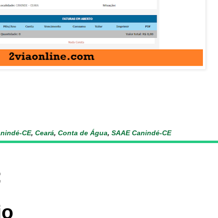
nindé-CE
,
Ceará
,
Conta de Água
,
SAAE Canindé-CE
:
io