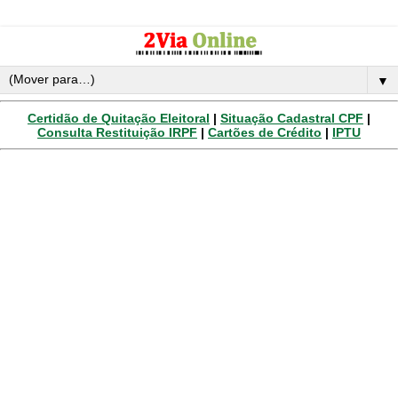
▼
Certidão de Quitação Eleitoral
|
Situação Cadastral CPF
|
Consulta Restituição IRPF
|
Cartões de Crédito
|
IPTU