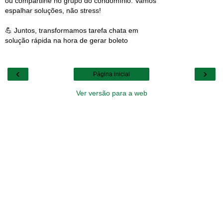
ou compartilhe no grupo do condomínio. Vamos
espalhar soluções, não stress!
💪 Juntos, transformamos tarefa chata em
solução rápida na hora de gerar boleto
‹
›
Página inicial
Ver versão para a web