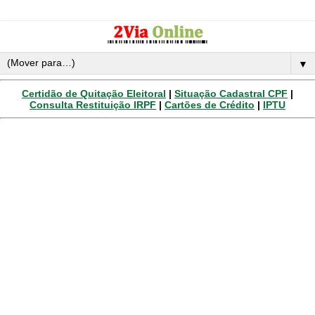
▼
Certidão de Quitação Eleitoral
|
Situação Cadastral CPF
|
Consulta Restituição IRPF
|
Cartões de Crédito
|
IPTU