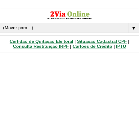
▼
Certidão de Quitação Eleitoral
|
Situação Cadastral CPF
|
Consulta Restituição IRPF
|
Cartões de Crédito
|
IPTU