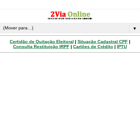
▼
Certidão de Quitação Eleitoral
|
Situação Cadastral CPF
|
Consulta Restituição IRPF
|
Cartões de Crédito
|
IPTU