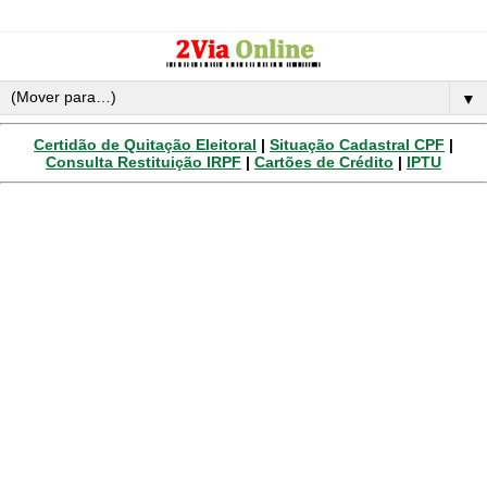
▼
Certidão de Quitação Eleitoral
|
Situação Cadastral CPF
|
Consulta Restituição IRPF
|
Cartões de Crédito
|
IPTU