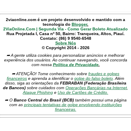
2viaonline.com é um projeto desenvolvido e mantido com a
tecnologia do
Blogger
.
2ViaOnline.Com | Segunda Via - Como Gerar Boleto Atualizado
Rua Projetada I, Casa nº 50, Bairro: Tranqueira, Altos, Piauí.
Contato: (86) 9 9540-6548
Sobre Nós
© Copyright 2014 - 2026
➦ A gente utiliza cookies para personalizar anúncios e melhorar
experiência dos usuários. Ao continuar navegando, você concorda
com nossa
Política de Privacidade
.
➦ ATENÇÃO! Tome conhecimento sobre
fraudes e golpes
financeiros
e aprenda a identificar o
golpe do falso boleto
. Além
disso, siga as orientações da
FEBRABAN (Federação Brasileira
de Bancos)
sobre cuidados com
Operações Bancárias na Internet
,
Ataque Phishing
e
Uso de Cartões de Crédito.
➦ O
Banco Central do Brasil (BCB)
também possui uma página
com as
principais tentativas de golpe envolvendo instituições
financeiras.