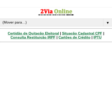
▼
Certidão de Quitação Eleitoral
|
Situação Cadastral CPF
|
Consulta Restituição IRPF
|
Cartões de Crédito
|
IPTU