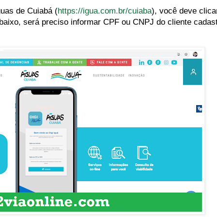
Águas de Cuiabá (
https://igua.com.br/cuiaba
), você deve clic
aixo, será preciso informar CPF ou CNPJ do cliente cadast