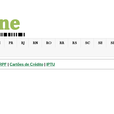
I
PR
RJ
RN
RO
RR
RS
SC
SE
S
IRPF
|
Cartões de Crédito
|
IPTU