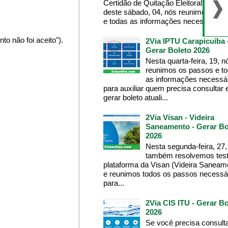
Certidão de Quitação Eleitoral , na m
deste sábado, 04, nós reunimos os 
e todas as informações necessárias p
o não foi aceito").
2Via IPTU Carapicuíba 
Gerar Boleto 2026
Nesta quarta-feira, 19, n
reunimos os passos e t
as informações necessá
para auxiliar quem precisa consultar 
gerar boleto atuali...
2Via Visan - Videira
Saneamento - Gerar Bo
2026
Nesta segunda-feira, 27,
também resolvemos test
plataforma da Visan (Videira Saneam
e reunimos todos os passos necessá
para...
2Via CIS ITU - Gerar Bo
2026
Se você precisa consult