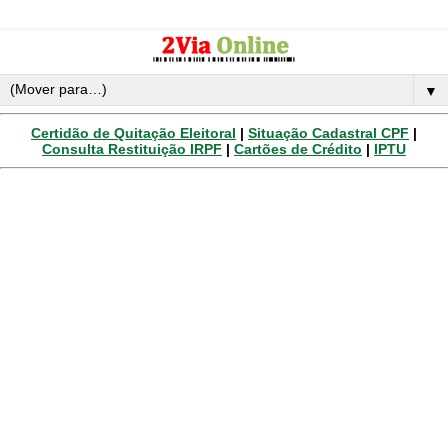
▼
Certidão de Quitação Eleitoral
|
Situação Cadastral CPF
|
Consulta Restituição IRPF
|
Cartões de Crédito
|
IPTU