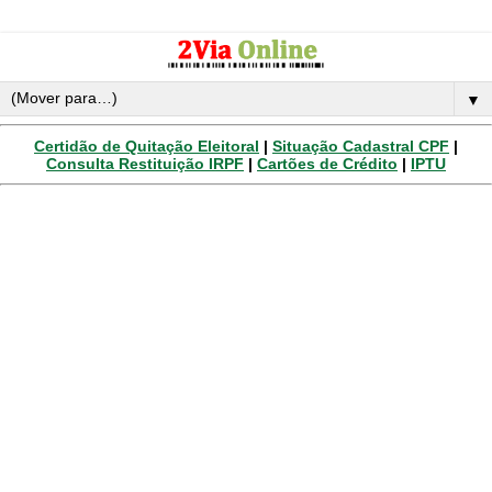
▼
Certidão de Quitação Eleitoral
|
Situação Cadastral CPF
|
Consulta Restituição IRPF
|
Cartões de Crédito
|
IPTU