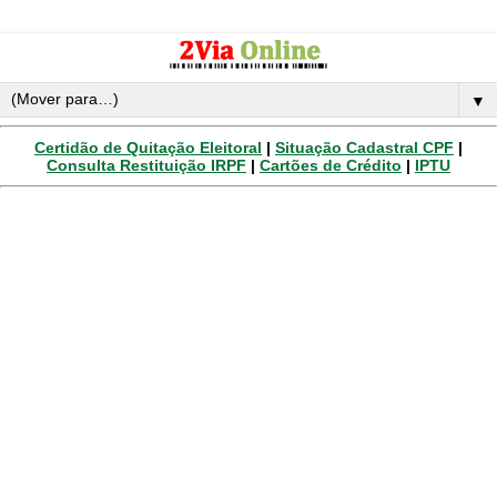
▼
Certidão de Quitação Eleitoral
|
Situação Cadastral CPF
|
Consulta Restituição IRPF
|
Cartões de Crédito
|
IPTU