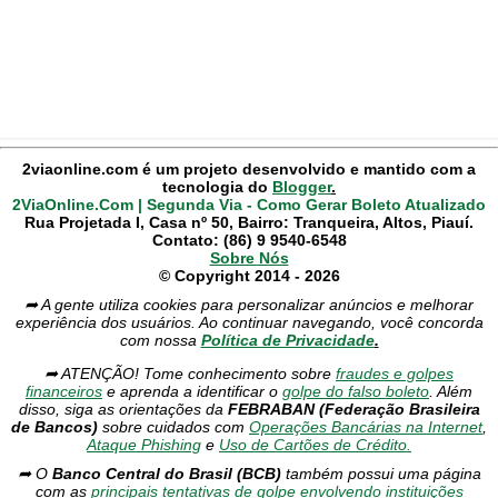
2viaonline.com é um projeto desenvolvido e mantido com a
tecnologia do
Blogger
.
2ViaOnline.Com | Segunda Via - Como Gerar Boleto Atualizado
Rua Projetada I, Casa nº 50, Bairro: Tranqueira, Altos, Piauí.
Contato: (86) 9 9540-6548
Sobre Nós
© Copyright 2014 - 2026
➦ A gente utiliza cookies para personalizar anúncios e melhorar
experiência dos usuários. Ao continuar navegando, você concorda
com nossa
Política de Privacidade
.
➦ ATENÇÃO! Tome conhecimento sobre
fraudes e golpes
financeiros
e aprenda a identificar o
golpe do falso boleto
. Além
disso, siga as orientações da
FEBRABAN (Federação Brasileira
de Bancos)
sobre cuidados com
Operações Bancárias na Internet
,
Ataque Phishing
e
Uso de Cartões de Crédito.
➦ O
Banco Central do Brasil (BCB)
também possui uma página
com as
principais tentativas de golpe envolvendo instituições