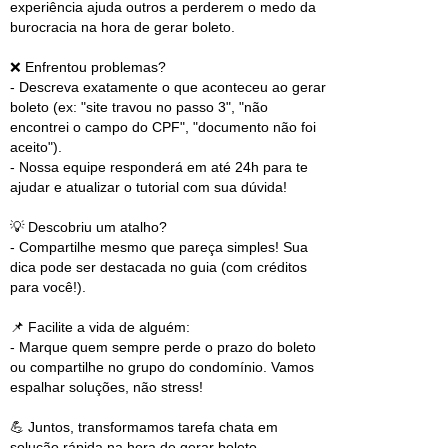
experiência ajuda outros a perderem o medo da
burocracia na hora de gerar boleto.
❌ Enfrentou problemas?
- Descreva exatamente o que aconteceu ao gerar
boleto (ex: "site travou no passo 3", "não
encontrei o campo do CPF", "documento não foi
aceito").
- Nossa equipe responderá em até 24h para te
ajudar e atualizar o tutorial com sua dúvida!
💡 Descobriu um atalho?
- Compartilhe mesmo que pareça simples! Sua
dica pode ser destacada no guia (com créditos
para você!).
📌 Facilite a vida de alguém:
- Marque quem sempre perde o prazo do boleto
ou compartilhe no grupo do condomínio. Vamos
espalhar soluções, não stress!
💪 Juntos, transformamos tarefa chata em
solução rápida na hora de gerar boleto