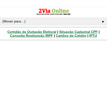
▼
Certidão de Quitação Eleitoral
|
Situação Cadastral CPF
|
Consulta Restituição IRPF
|
Cartões de Crédito
|
IPTU