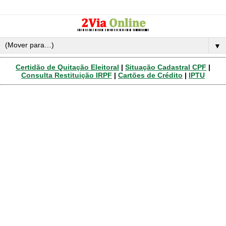
▼
Certidão de Quitação Eleitoral
|
Situação Cadastral CPF
|
Consulta Restituição IRPF
|
Cartões de Crédito
|
IPTU