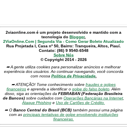
2viaonline.com é um projeto desenvolvido e mantido com a
tecnologia do
Blogger
.
2ViaOnline.Com | Segunda Via - Como Gerar Boleto Atualizado
Rua Projetada I, Casa nº 50, Bairro: Tranqueira, Altos, Piauí.
Contato: (86) 9 9540-6548
Sobre Nós
© Copyright 2014 - 2026
➦ A gente utiliza cookies para personalizar anúncios e melhorar
experiência dos usuários. Ao continuar navegando, você concorda
com nossa
Política de Privacidade
.
➦ ATENÇÃO! Tome conhecimento sobre
fraudes e golpes
financeiros
e aprenda a identificar o
golpe do falso boleto
. Além
disso, siga as orientações da
FEBRABAN (Federação Brasileira
de Bancos)
sobre cuidados com
Operações Bancárias na Internet
,
Ataque Phishing
e
Uso de Cartões de Crédito.
➦ O
Banco Central do Brasil (BCB)
também possui uma página
com as
principais tentativas de golpe envolvendo instituições
financeiras.