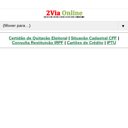
▼
Certidão de Quitação Eleitoral
|
Situação Cadastral CPF
|
Consulta Restituição IRPF
|
Cartões de Crédito
|
IPTU