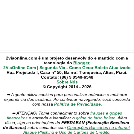
2viaonline.com é um projeto desenvolvido e mantido com a
tecnologia do
Blogger
.
2ViaOnline.Com | Segunda Via - Como Gerar Boleto Atualizado
Rua Projetada I, Casa nº 50, Bairro: Tranqueira, Altos, Piauí.
Contato: (86) 9 9540-6548
Sobre Nós
© Copyright 2014 - 2026
➦ A gente utiliza cookies para personalizar anúncios e melhorar
experiência dos usuários. Ao continuar navegando, você concorda
com nossa
Política de Privacidade
.
➦ ATENÇÃO! Tome conhecimento sobre
fraudes e golpes
financeiros
e aprenda a identificar o
golpe do falso boleto
. Além
disso, siga as orientações da
FEBRABAN (Federação Brasileira
de Bancos)
sobre cuidados com
Operações Bancárias na Internet
,
Ataque Phishing
e
Uso de Cartões de Crédito.