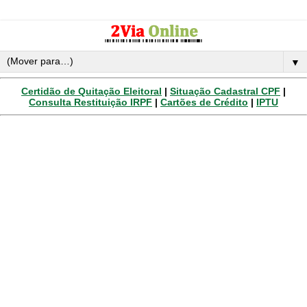
▼
Certidão de Quitação Eleitoral
|
Situação Cadastral CPF
|
Consulta Restituição IRPF
|
Cartões de Crédito
|
IPTU