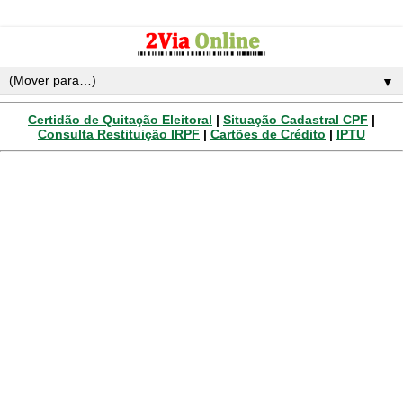
▼
Certidão de Quitação Eleitoral
|
Situação Cadastral CPF
|
Consulta Restituição IRPF
|
Cartões de Crédito
|
IPTU