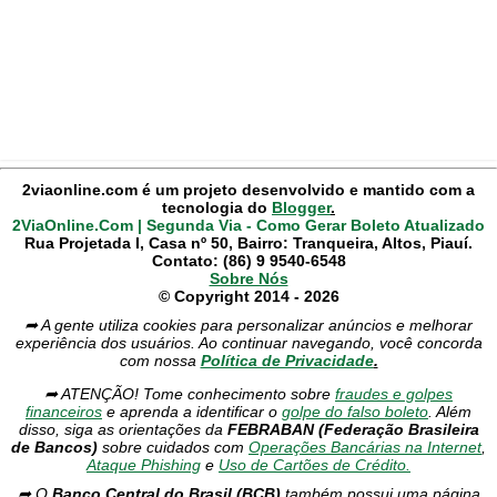
2viaonline.com é um projeto desenvolvido e mantido com a
tecnologia do
Blogger
.
2ViaOnline.Com | Segunda Via - Como Gerar Boleto Atualizado
Rua Projetada I, Casa nº 50, Bairro: Tranqueira, Altos, Piauí.
Contato: (86) 9 9540-6548
Sobre Nós
© Copyright 2014 - 2026
➦ A gente utiliza cookies para personalizar anúncios e melhorar
experiência dos usuários. Ao continuar navegando, você concorda
com nossa
Política de Privacidade
.
➦ ATENÇÃO! Tome conhecimento sobre
fraudes e golpes
financeiros
e aprenda a identificar o
golpe do falso boleto
. Além
disso, siga as orientações da
FEBRABAN (Federação Brasileira
de Bancos)
sobre cuidados com
Operações Bancárias na Internet
,
Ataque Phishing
e
Uso de Cartões de Crédito.
➦ O
Banco Central do Brasil (BCB)
também possui uma página