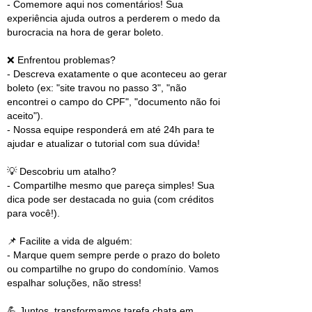
- Comemore aqui nos comentários! Sua
experiência ajuda outros a perderem o medo da
burocracia na hora de gerar boleto.
❌ Enfrentou problemas?
- Descreva exatamente o que aconteceu ao gerar
boleto (ex: "site travou no passo 3", "não
encontrei o campo do CPF", "documento não foi
aceito").
- Nossa equipe responderá em até 24h para te
ajudar e atualizar o tutorial com sua dúvida!
💡 Descobriu um atalho?
- Compartilhe mesmo que pareça simples! Sua
dica pode ser destacada no guia (com créditos
para você!).
📌 Facilite a vida de alguém:
- Marque quem sempre perde o prazo do boleto
ou compartilhe no grupo do condomínio. Vamos
espalhar soluções, não stress!
💪 Juntos, transformamos tarefa chata em