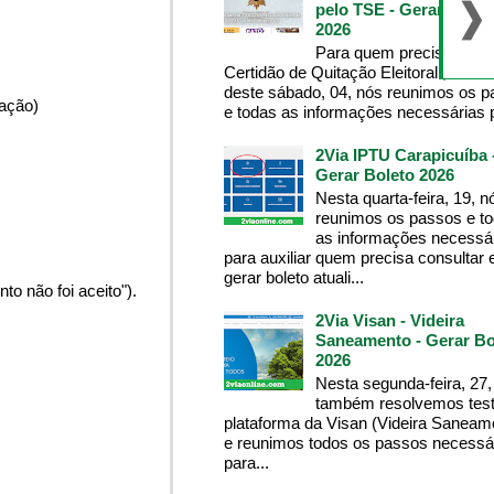
pelo TSE - Gerar Bolet
2026
Para quem precisa da
Certidão de Quitação Eleitoral , na m
deste sábado, 04, nós reunimos os 
pação)
e todas as informações necessárias p
2Via IPTU Carapicuíba 
Gerar Boleto 2026
Nesta quarta-feira, 19, n
reunimos os passos e t
as informações necessá
para auxiliar quem precisa consultar 
gerar boleto atuali...
o não foi aceito").
2Via Visan - Videira
Saneamento - Gerar Bo
2026
Nesta segunda-feira, 27,
também resolvemos test
plataforma da Visan (Videira Saneam
e reunimos todos os passos necessá
para...