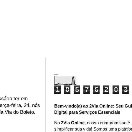
_
1
0
5
7
6
2
0
3
ssário ter em
erça-feira, 24, nós
Bem-vindo(a) ao 2Via Online: Seu Gu
a Via do Boleto.
Digital para Serviços Essenciais
No
2Via Online
, nosso compromisso é
simplificar sua vida! Somos uma plataf