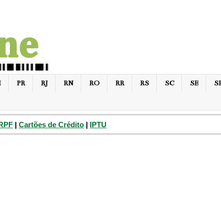
I
PR
RJ
RN
RO
RR
RS
SC
SE
S
IRPF
|
Cartões de Crédito
|
IPTU