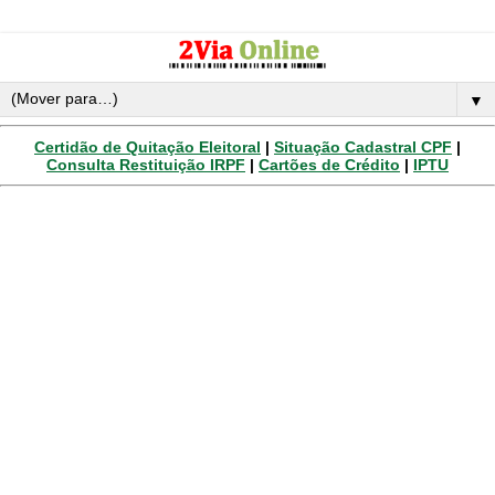
▼
Certidão de Quitação Eleitoral
|
Situação Cadastral CPF
|
Consulta Restituição IRPF
|
Cartões de Crédito
|
IPTU