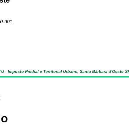
ste
50-901
TU - Imposto Predial e Territorial Urbano
,
Santa Bárbara d'Oeste-S
:
io