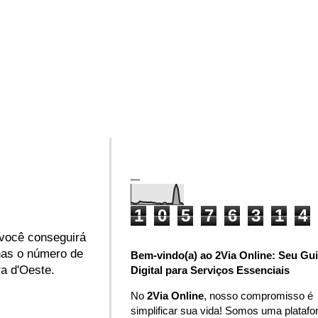
_
1
0
5
7
6
3
1
4
, você conseguirá
nas o número de
Bem-vindo(a) ao 2Via Online: Seu Gu
ra d'Oeste.
Digital para Serviços Essenciais
No
2Via Online
, nosso compromisso é
simplificar sua vida! Somos uma plataf