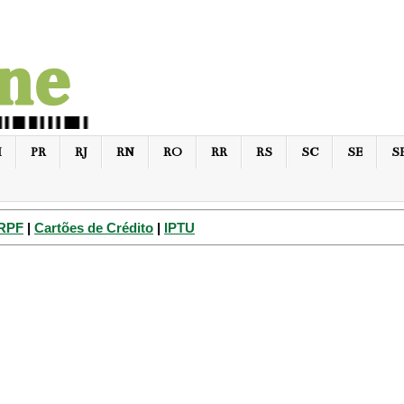
I
PR
RJ
RN
RO
RR
RS
SC
SE
S
IRPF
|
Cartões de Crédito
|
IPTU