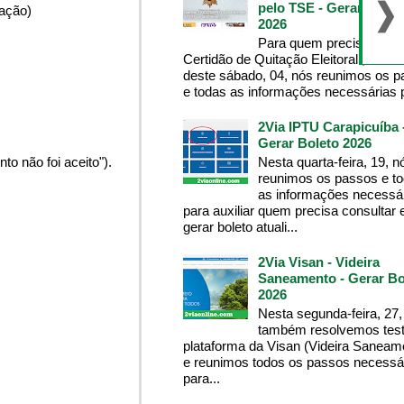
pelo TSE - Gerar Bolet
pação)
2026
Para quem precisa da
Certidão de Quitação Eleitoral , na m
deste sábado, 04, nós reunimos os 
e todas as informações necessárias p
2Via IPTU Carapicuíba 
Gerar Boleto 2026
Nesta quarta-feira, 19, n
o não foi aceito").
reunimos os passos e t
as informações necessá
para auxiliar quem precisa consultar 
gerar boleto atuali...
2Via Visan - Videira
Saneamento - Gerar Bo
2026
Nesta segunda-feira, 27,
também resolvemos test
plataforma da Visan (Videira Saneam
e reunimos todos os passos necessá
para...