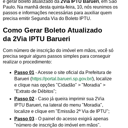
e gerar boleto atualizado da
2Via IPTU Barueri
, em São
Paulo. Na manhã desta quinta-feira, 10, nós reunimos os
passos e informações necessárias para auxiliar quem
precisa emitir Segunda Via do Boleto IPTU.
Como Gerar Boleto Atualizado
da 2Via IPTU Barueri
Com número de inscrição do imóvel em mãos, você só
precisa seguir alguns passos simples para conseguir
realizar o procedimento:
Passo 01
- Acesse o site oficial da Prefeitura de
Barueri (
https://portal.barueri.sp.gov.br/
), localize
e clique nas opções "Cidadão" > "Moradia" >
"Extrato de Débitos";
Passo 02
- Caso já queira imprimir sua 2Via
IPTU Barueri, na lateral do menu "Moradia",
localize e clique em "Emissão 2ª Via de IPTU";
Passo 03
- O painel do acesso exigirá apenas
"número de inscrição do imóvel em mãos".