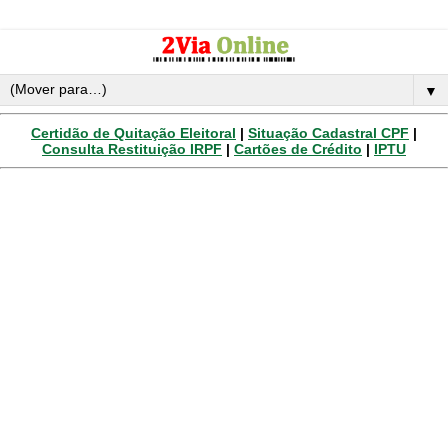
▼
Certidão de Quitação Eleitoral
|
Situação Cadastral CPF
|
Consulta Restituição IRPF
|
Cartões de Crédito
|
IPTU