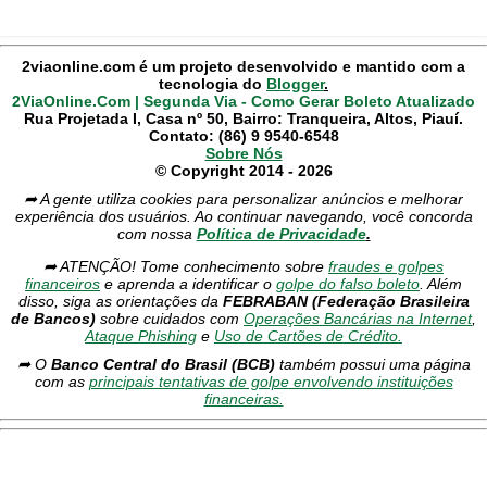
2viaonline.com é um projeto desenvolvido e mantido com a
tecnologia do
Blogger
.
2ViaOnline.Com | Segunda Via - Como Gerar Boleto Atualizado
Rua Projetada I, Casa nº 50, Bairro: Tranqueira, Altos, Piauí.
Contato: (86) 9 9540-6548
Sobre Nós
© Copyright 2014 - 2026
➦ A gente utiliza cookies para personalizar anúncios e melhorar
experiência dos usuários. Ao continuar navegando, você concorda
com nossa
Política de Privacidade
.
➦ ATENÇÃO! Tome conhecimento sobre
fraudes e golpes
financeiros
e aprenda a identificar o
golpe do falso boleto
. Além
disso, siga as orientações da
FEBRABAN (Federação Brasileira
de Bancos)
sobre cuidados com
Operações Bancárias na Internet
,
Ataque Phishing
e
Uso de Cartões de Crédito.
➦ O
Banco Central do Brasil (BCB)
também possui uma página
com as
principais tentativas de golpe envolvendo instituições
financeiras.