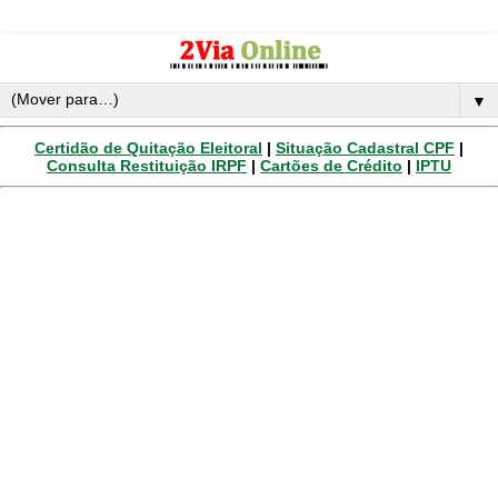
▼
Certidão de Quitação Eleitoral
|
Situação Cadastral CPF
|
Consulta Restituição IRPF
|
Cartões de Crédito
|
IPTU