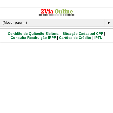
▼
Certidão de Quitação Eleitoral
|
Situação Cadastral CPF
|
Consulta Restituição IRPF
|
Cartões de Crédito
|
IPTU