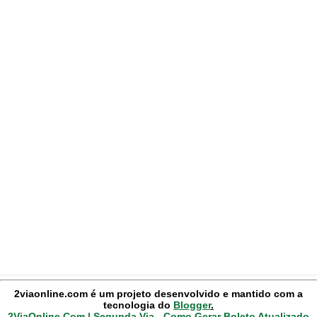
2viaonline.com é um projeto desenvolvido e mantido com a
tecnologia do
Blogger
.
2ViaOnline.Com | Segunda Via - Como Gerar Boleto Atualizado