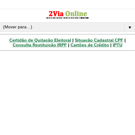
▼
Certidão de Quitação Eleitoral
|
Situação Cadastral CPF
|
Consulta Restituição IRPF
|
Cartões de Crédito
|
IPTU