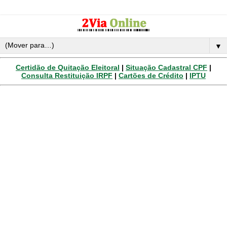
▼
Certidão de Quitação Eleitoral
|
Situação Cadastral CPF
|
Consulta Restituição IRPF
|
Cartões de Crédito
|
IPTU