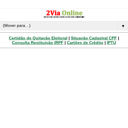
▼
Certidão de Quitação Eleitoral
|
Situação Cadastral CPF
|
Consulta Restituição IRPF
|
Cartões de Crédito
|
IPTU